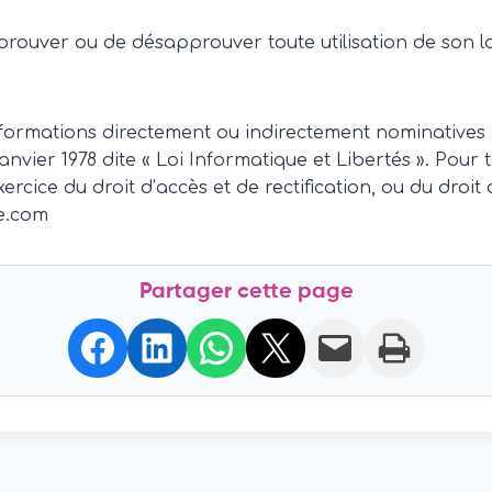
approuver ou de désapprouver toute utilisation de son l
nformations directement ou indirectement nominatives re
janvier 1978 dite « Loi Informatique et Libertés ». Pour
cice du droit d’accès et de rectification, ou du droit
ue.com
Partager cette page
Share on Facebook
Share on LinkedIn
Share on WhatsApp
Share on X
Email this Page
Print this Page