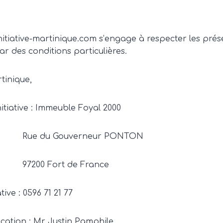
tiative-martinique.com s’engage à respecter les présen
r des conditions particulières.
tinique,
iative : Immeuble Foyal 2000
neur PONTON
e France
ve : 0596 71 21 77
ation : Mr Justin Pamphile