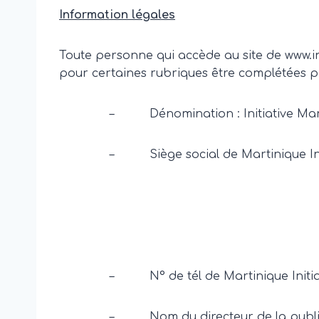
Information légales
Toute personne qui accède au site de www.ini
pour certaines rubriques être complétées pa
– Dénomination : Initiative Mar
– Siège social de Martinique Init
Rue du Gouver
97200 Fort d
– N° de tél de Martinique Initiati
– Nom du directeur de la public