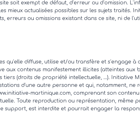
site soit exempt de défaut, d’erreur ou d’omission. L’i
s mieux actualisées possibles sur les sujets traités. In
 erreurs ou omissions existant dans ce site, ni de l’util
u’elle diffuse, utilise et/ou transfère et s’engage à c
ve aux contenus manifestement illicites (atteintes aux 
 tiers (droits de propriété intellectuelle, …). Initiativ
stations d’une autre personne et qui, notamment, ne r
www.initiative-martinique.com, comprenant son contenu
tuelle. Toute reproduction ou représentation, même par
ue support, est interdite et pourrait engager la respons