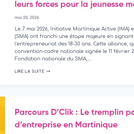
leurs forces pour la jeunesse m
mai 20, 2026
Le 7 mai 2026, Initiative Martinique Active (IMA)
(SMA) ont franchi une étape majeure en signant
l’entrepreneuriat des 18-30 ans. Cette alliance, 
convention-cadre nationale signée le 11 février 2
Fondation nationale du SMA,…
ALLIANCE
LIRE LA SUITE
STRATÉGIQUE
:
IMA
ET
LA
FONDATION
Parcours D’Clik : Le tremplin p
DU
SMA
d’entreprise en Martinique
UNISSENT
LEURS