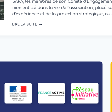
SARA, les membres de son Comité d’Engagement 
moment clé dans la vie de l’association, placé s
d’expérience et de la projection stratégique, 
UNE
LIRE LA SUITE
RENCONTRE
ANNUELLE
AU
CŒUR
DE
L’ENGAGEMENT
:
IMA
RASSEMBLE
SON
COMITÉ
D’ENGAGEMENT