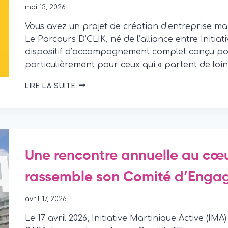
FORCES
mai 13, 2026
POUR
LA
Vous avez un projet de création d’entreprise 
JEUNESSE
Le Parcours D’CLIK, né de l’alliance entre Initiat
MARTINIQUAISE
dispositif d’accompagnement complet conçu pour
particulièrement pour ceux qui « partent de loi
PARCOURS
LIRE LA SUITE
D’CLIK
:
LE
TREMPLIN
POUR
RÉUSSIR
Une rencontre annuelle au cœ
VOTRE
CRÉATION
rassemble son Comité d’Eng
D’ENTREPRISE
EN
MARTINIQUE
avril 17, 2026
Le 17 avril 2026, Initiative Martinique Active (IMA