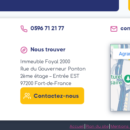
0596 71 21 77
co
Nous trouver
Immeuble Foyal 2000
Rue du Gouverneur Ponton
2ème étage – Entrée EST
97200 Fort-de-France
Contactez-nous
|
|
Accueil
Plan du site
Mentions 