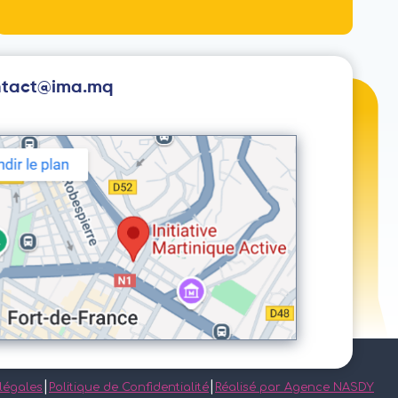
ntact@ima.mq
|
|
légales
Politique de Confidentialité
Réalisé par Agence NASDY